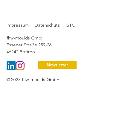
Weihnachten ist für uns der Moment,
bewusst innezuhalten – und Danke zu
Impressum
Datenschutz
GTC
sagen.
fhw-moulds GmbH
Essener Straße 259-261
46242 Bottrop
Newsletter
© 2023 fhw-moulds GmbH