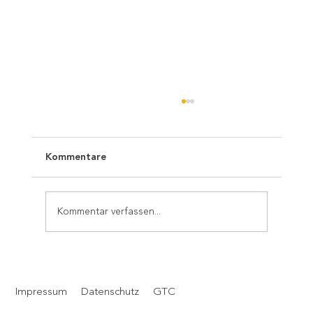
Kommentare
Kommentar verfassen...
Weihnachten ist für uns der Moment,
bewusst innezuhalten – und Danke zu
Impressum
Datenschutz
GTC
sagen.