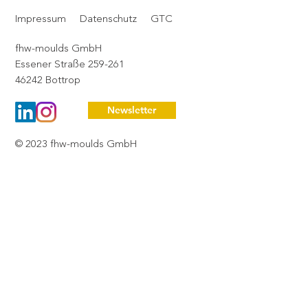
bewusst innezuhalten – und Danke zu
Impressum
Datenschutz
GTC
sagen.
fhw-moulds GmbH
Essener Straße 259-261
46242 Bottrop
Newsletter
© 2023 fhw-moulds GmbH